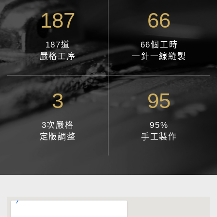
187
66
187道
66個工時
嚴格工序
一針一線縫製
3
95
3次嚴格
95%
定版調整
手工製作