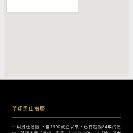
芊翔男仕禮服
芊翔男仕禮服 ，自1990成立以來，已有超過34年的歷