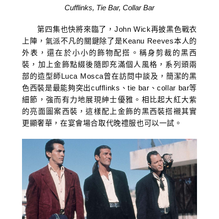
Cufflinks, Tie Bar, Collar Bar
第四集也快將來臨了，John Wick再披黑色戰衣
上陣，氣派不凡的關鍵除了是Keanu Reeves本人的
外表，還在於小小的飾物配搭。稱身剪裁的黑西
裝，加上金飾點綴後隨即充滿個人風格，系列頭兩
部的造型師Luca Mosca曾在訪問中談及，簡潔的黑
色西裝是最能夠突出cufflinks、tie bar、collar bar等
細節，強而有力地展現紳士優雅。相比起大紅大紫
的亮面圖案西裝，這樣配上金飾的黑西裝搭襯其實
更顯奢華，在宴會場合取代晚禮服也可以一試。