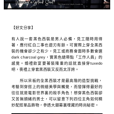
【好文分享】
有人說一套黑色西裝是男人必備，見工隨時用得
著，應付紅白二事也遊刃有餘。可實際上穿全黑西
裝的機會卻少之有少，見工或商務會面時多數會選
dark charcoal grey，實黑色總帶點「工作人員」的
感覺。婚禮飲宴要著裝隆重的話就直接穿tuxedo
吧，喪禮上穿套黑西裝又反而太浮誇。
所以呆板的全黑西裝才是最高階的造型挑戰，
考驗到穿搭上的微細美學與觸覺，而發揮得最好的
往往就是電影世界裏的殺手角色！想穿黑色西裝卻
又苦無頭緒的男士，可以留意下列四位主角如何精
妙配搭單品飾物，參透大銀幕裏埋藏的時尚秘密。