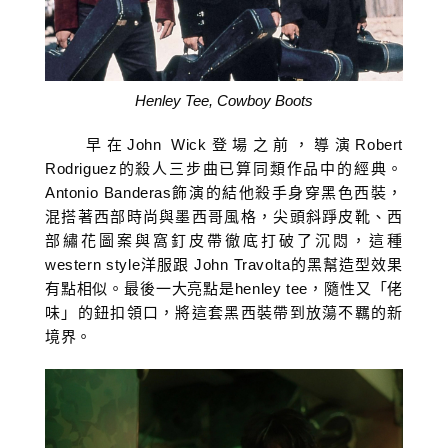
Henley Tee, Cowboy Boots
早在John Wick登場之前，導演Robert
Rodriguez的殺人三步曲已算同類作品中的經典。
Antonio Banderas飾演的結他殺手身穿黑色西裝，
混搭著西部時尚與墨西哥風格，尖頭斜踭皮靴、西
部繡花圖案與窩釘皮帶徹底打破了沉悶，這種
western style洋服跟 John Travolta的黑幫造型效果
有點相似。最後一大亮點是henley tee，隨性又「佬
味」的鈕扣領口，將這套黑西裝帶到放蕩不羈的新
境界。