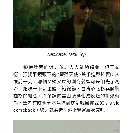
Necklace, Tank Top
縱使黎明的魅力並非人人能夠領會，但王家
衛、張叔平鏡頭下的<墮落天使>殺手造型確實叫人
眼前一亮，那個又短又厚的瀏海髮型可是領先了潮
流。細味一下這墨鏡、短銀鏈、白背心底衫與開胸
裇衫的組合，將單調的黑西裝轉化成反叛的街頭時
尚，筆者有時也分不清這到底是韓風抑或90’s style
comeback，總之就為造型添上豐富層次感吧。