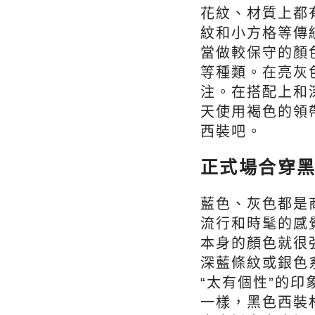
花紋、材質上都
紋和小方格等傳
當做較保守的顏
等種類。在亮灰
注。在搭配上和
天使用褐色的領
西裝吧。
正式場合穿
藍色、灰色都是
流行和時髦的感
本身的顏色就很
深藍條紋或銀色
“太有個性”的
一樣，黑色西裝