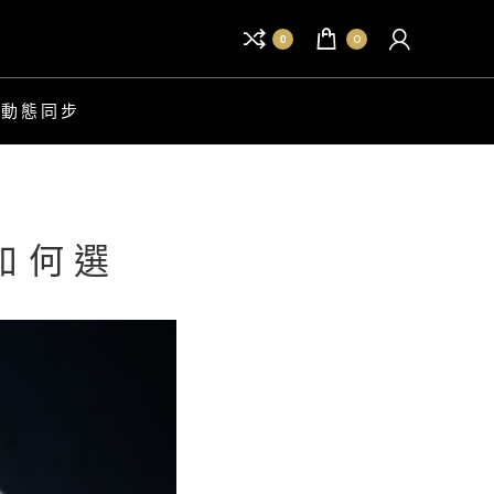
0
0
B 動態同步
如何選