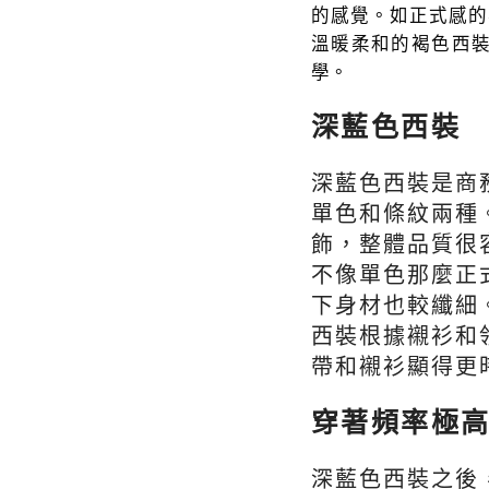
的感覺。如正式感的
溫暖柔和的褐色西
學。
深藍色西裝
深藍色西裝是商
單色和條紋兩種
飾，整體品質很
不像單色那麼正
下身材也較纖細
西裝根據襯衫和
帶和襯衫顯得更
穿著頻率極
深藍色西裝之後