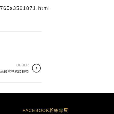
2/3765s3581871.htm
l
OLDER
單品最常見格紋種類
FACEBOOK粉絲專頁