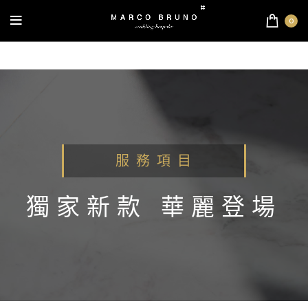
0
服 務 項 目
獨家新款 華麗登場