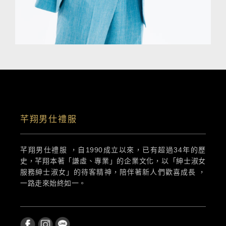
芊翔男仕禮服
芊翔男仕禮服 ，自1990成立以來，已有超過34年的歷
史，芊翔本著「謙虛、專業」的企業文化，以「紳士淑女
服務紳士淑女」的待客精神，陪伴著新人們歡喜成長 ，
一路走來始終如一。