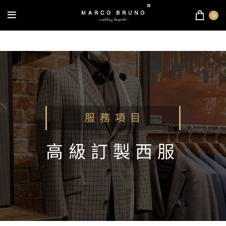
0
服 務 項 目
高級訂製西服