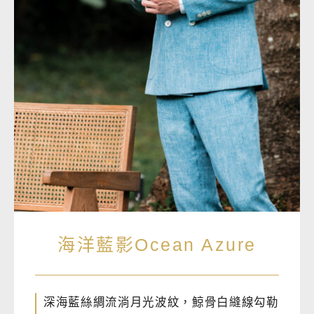
海洋藍影Ocean Azure
深海藍絲綢流淌月光波紋，鯨骨白縫線勾勒