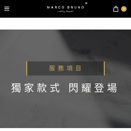
0
服 務 項 目
獨家款式 閃耀登場