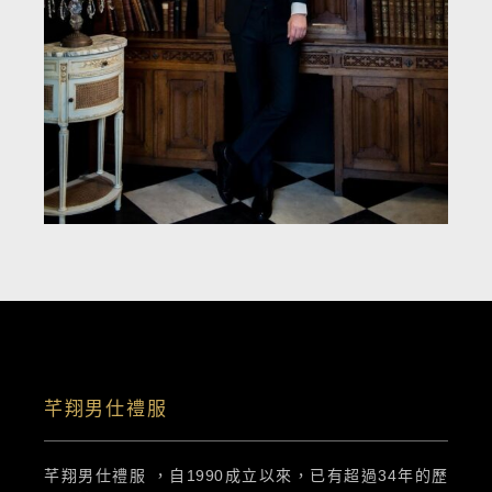
芊翔男仕禮服
芊翔男仕禮服 ，自1990成立以來，已有超過34年的歷