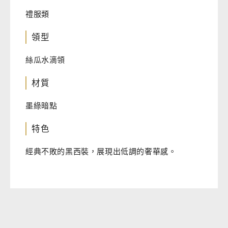
禮服類
領型
絲瓜水滴領
材質
墨綠暗點
特色
經典不敗的黑西裝，展現出低調的奢華感。