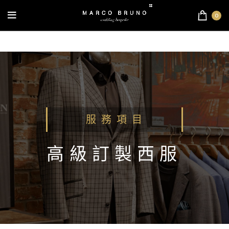
0
服 務 項 目
高級訂製西服