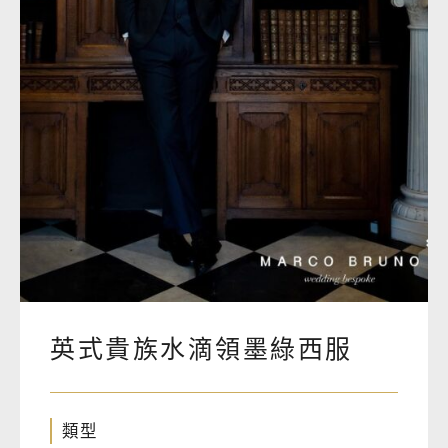
英式貴族水滴領墨綠西服
類型