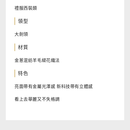
禮服西裝類
領型
大劍領
材質
金蔥混紡羊毛緹花織法
特色
亮面帶有金屬光澤感 新科技帶有立體感
看上去華麗又不失格調