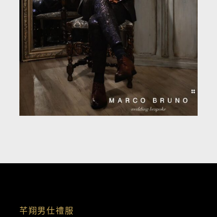
芊翔男仕禮服