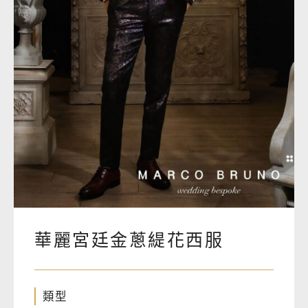
華麗宮廷金蔥緹花西服
類型