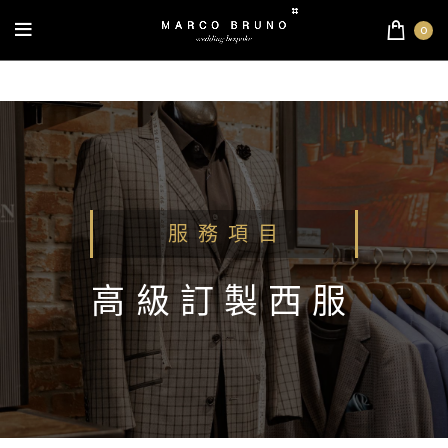
0
服 務 項 目
高級訂製西服