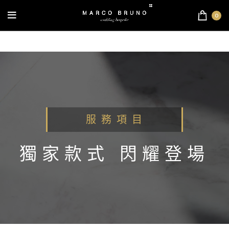
0
服 務 項 目
獨家款式 閃耀登場