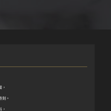
圍，
時刻
。
料，