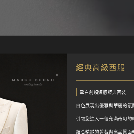
經典高級西服
雪白劍領短版經典西裝
白色展現出優雅與華麗的氛
引領您進入一個充滿奇幻的
結合精緻的剪裁與高品質面