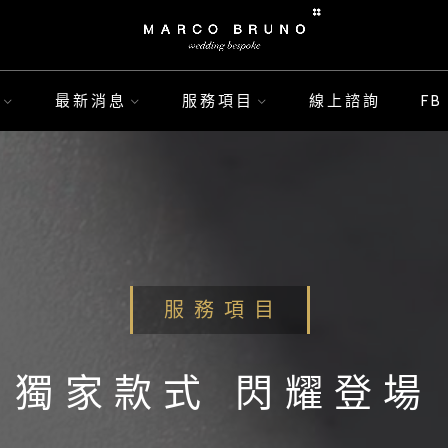
最新消息
服務項目
線上諮詢
F
服 務 項 目
獨家款式 閃耀登場