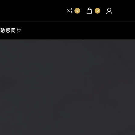
0
0
B 動態同步