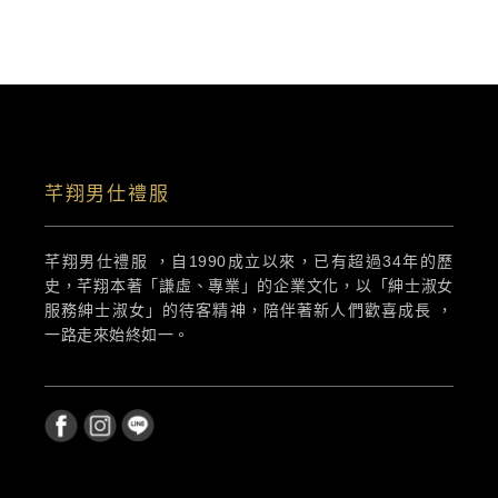
芊翔男仕禮服
芊翔男仕禮服 ，自1990成立以來，已有超過34年的歷
史，芊翔本著「謙虛、專業」的企業文化，以「紳士淑女
服務紳士淑女」的待客精神，陪伴著新人們歡喜成長 ，
一路走來始終如一。