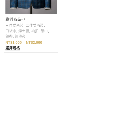
範例商品-7
三件式西裝
,
二件式西裝
,
口袋巾
,
紳士帽
,
袖扣
,
領巾
,
領帶
,
領帶夾
NT$
1,000
–
NT$
2,000
選擇規格