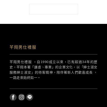
LOAD MORE PROJECTS
芊翔男仕禮服
芊翔男仕禮服 ，自1990成立以來，已有超過34年的歷
史，芊翔本著「謙虛、專業」的企業文化，以「紳士淑女
服務紳士淑女」的待客精神，陪伴著新人們歡喜成長 ，
一路走來始終如一。