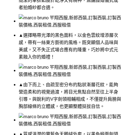
簡潔的單排釦設計乾淨又有精神，無論證婚儀式或
者拍婚紗都合適。
▲選擇略帶光澤的黑色面料，以金色雲紋增添層次
感，帶有一絲東方藝術的風格。既突顯個人品味與
美感，又不失正式場合應有的隆重，巧妙將中式元
素融入你的婚禮！
▲由下而上、由疏至密分布的點狀漸層花紋，能夠
營造柔和的視覺過渡，將目光焦點自然至往上半身
引導。與銳利的V字劍領相輔相成，不僅提升肩膀與
胸部線條的立體感，也更顯整體挺拔自信。
▲質感溫潤的寶藍色天鵝絨外套，以黑色緞面劍領