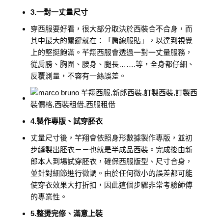
3.一對一丈量尺寸
穿西服要好看，很大部分取決於西裝合不合身，而
其中最大的關鍵就在：「肩線服貼」，以達到視覺
上的堅挺飽滿。芊翔西服會透過一對一丈量服務，
從肩膀、胸圍、腰身、腿長…….等，全身都仔細、
反覆測量，不容有一絲誤差。
4.製作專版、試穿胚衣
丈量尺寸後，芊翔會依照身形數據製作專版，並初
步縫製出胚衣－－也就是半成品西裝。完成後由新
郎本人到場試穿胚衣，確保西服版型、尺寸合身，
並針對細節進行微調。由於任何微小的誤差都可能
使穿衣效果大打折扣，因此這個步驟非常考驗師傅
的專業性。
5.整燙完修、滿意上裝