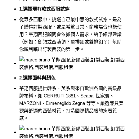
1.選擇現有款式西服試穿
從眾多西服中，挑選自己最中意的款式試穿。是為
了婚禮訂製西服，或是希望日常、商務場合也能使
用？芊翔西服顧問會依據個人需求，給予細部建議
（例如：劍領或西裝領？單排釦或雙排釦？）幫助
你順利踏出訂製西裝的第一步。
2.選擇面料與顏色
芊翔西服提供韓系、英系與來自歐洲各國的高級品
牌布料，如 CERRUTI 1881、Scabal 世家寶、
MARZONI、Ermenegildo Zegna 等等。嚴選兼具美
觀與舒適的西裝材質，打造國際精品級的穿著質
感。