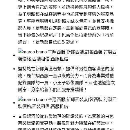
視；不過芊翔西服認為：新郎也可以像新娘一樣，
穿上適合自己的服裝，並透過換裝展現個人風格。
為了讓新郎在試穿過程中也能感受到尊榮的服務品
質，芊翔西服特別規劃獨立試衣包廂，並且安排攝
影人員，讓新郎在定裝、拿到屬於自己的西裝時，
留下帥氣的紀錄照片！也當作是拍婚紗前的「行前
練習」，讓新郎自信面對鏡頭。
堅持站在新郎角度著想，提供令男性顧客滿意的服
務，是芊翔西服一直以來的努力。而身為專業婚禮
紀錄團隊的一員，小王子影像團隊 Eric 也透過這次
試穿，分享給新郎們西服穿搭建議！
▲像銀河般從右肩灑落的碎鑽裝飾，為素雅的白色
西裝增添視覺亮點，將風雅魅力隱藏在細節當中。