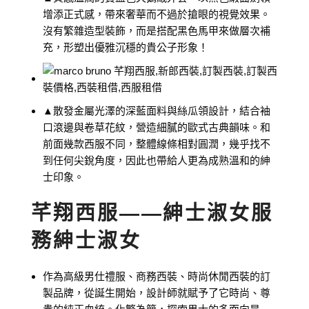
增添正式感，帶來奢華而不過於搶眼的視覺效果。
沒有繁雜造型裝飾，而是搭配黑色馬甲來做層次補
充，形塑出優雅沉穩的貴公子形象！
▲散發金屬光澤的深藍面料與絲瓜領設計，結合袖
口滾邊與卷草花紋，營造細膩的歐式古典韻味。和
前面幾款西服不同，整體線條相對圓潤，幾乎找不
到任何尖銳角度，因此也帶給人更為成熟溫和的紳
士印象。
芊翔西服——紳士淑女服
務紳士淑女
作為高級男仕禮服、商務西裝、時尚休閒西裝的訂
製品牌，從誕生開始，設計師就賦予了它時尚、尊