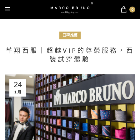
0
口碑推薦
芊翔西服｜超越VIP的尊榮服務，西
裝試穿體驗
24
1 月