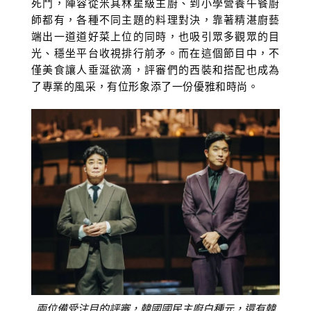
死鬥，陣容從米其林星級主廚、到小學營養午餐廚
師都有，各種不同主題的料理對決，靠著精湛廚藝
端出一道道好菜上位的同時，也吸引眾多觀眾的目
光、穩坐平台收視排行前矛。而在這個節目中，不
僅美食讓人垂涎欲滴，評審們的西裝和搭配也成為
了專業的風采，有位形象添了一份優雅和時尚。
兩位備受注目的評審，韓國國民主廚白種元，還有韓