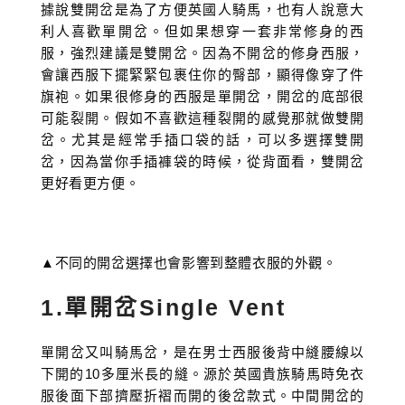
據說雙開岔是為了方便英國人騎馬，也有人說意大
利人喜歡單開岔。但如果想穿一套非常修身的西
服，強烈建議是雙開岔。因為不開岔的修身西服，
會讓西服下擺緊緊包裹住你的臀部，顯得像穿了件
旗袍。如果很修身的西服是單開岔，開岔的底部很
可能裂開。假如不喜歡這種裂開的感覺那就做雙開
岔。尤其是經常手插口袋的話，可以多選擇雙開
岔，因為當你手插褲袋的時候，從背面看，雙開岔
更好看更方便。
▲不同的開岔選擇也會影響到整體衣服的外觀。
1.單開岔Single Vent
單開岔又叫騎馬岔，是在男士西服後背中縫腰線以
下開的10多厘米長的縫。源於英國貴族騎馬時免衣
服後面下部擠壓折褶而開的後岔款式。中間開岔的