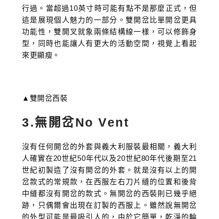
行過。當超過10英寸時可能有點不是那麼正式，但
這是展現個人魅力的一部分。雙開岔比單開岔更具
功能性，雙開叉就象兩條結構線一樣，可以修飾身
型，同時也能讓人有更大的活動空間，視覺上看起
來更顯瘦。
▲雙開岔西裝
3.無開岔No Vent
沒有任何開岔的外套與義大利服裝最相關，義大利
人確實在20世紀50年代以及20世紀80年代後期至21
世紀初製造了沒有開岔的外套。就是沒有以上的開
岔款式的常規款，在西服左右刀片縫的位置和後背
中縫都沒有開岔的款式。無開岔的西裝則已幾乎絕
跡，只偶爾會出現在訂製的西服上。雖然說無開岔
的外型可能是最吸引人的，由於它簡單，乾淨的輪