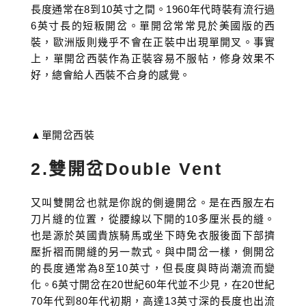
長度通常在8到10英寸之間。1960年代時裝有流行過
6英寸長的短粄開岔。單開岔常常見於美國版的西
裝，歐洲版則幾乎不會在正裝中出現單開叉。事實
上，單開岔西裝作為正裝容易不服帖，修身效果不
好，總會給人西裝不合身的感覺。
▲單開岔西裝
2.雙開岔Double Vent
又叫雙開岔也就是你說的側邊開岔。是在西服左右
刀片縫的位置，從腰線以下開的10多厘米長的縫。
也是源於英國貴族騎馬或坐下時免衣服後面下部擠
壓折褶而開縫的另一款式。與中間岔一樣，側開岔
的長度通常為8至10英寸，但長度與時尚潮流而變
化。6英寸開岔在20世紀60年代並不少見，在20世紀
70年代到80年代初期，高達13英寸深的長度也出流