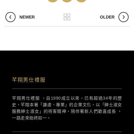
NEWER
OLDER
芊翔男仕禮服
芊翔男仕禮服 ，自1990成立以來，已有超過34年的歷
史，芊翔本著「謙虛、專業」的企業文化，以「紳士淑女
服務紳士淑女」的待客精神，陪伴著新人們歡喜成長 ，
一路走來始終如一。