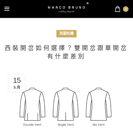
0
西服知識
西裝開岔如何選擇？雙開岔跟單開岔
有什麼差別
15
5 月