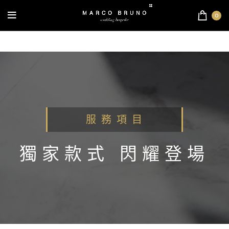
0
服 務 項 目
獨家款式 閃耀登場