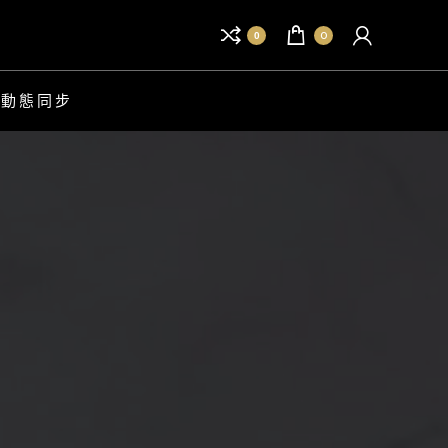
0
0
B 動態同步