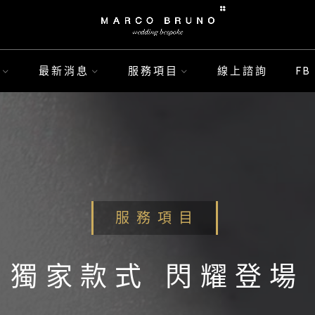
最新消息
服務項目
線上諮詢
F
服 務 項 目
獨家款式 閃耀登場