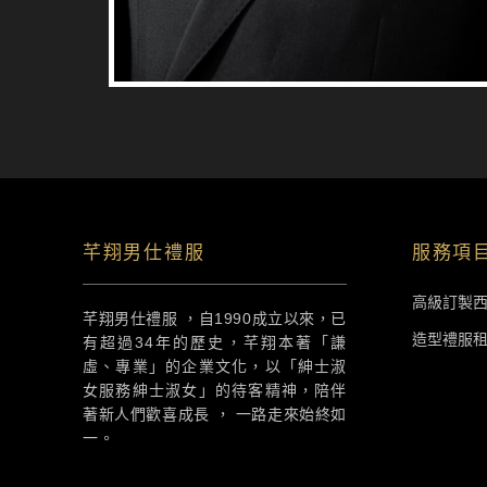
芊翔男仕禮服
服務項
高級訂製
芊翔男仕禮服 ，自1990成立以來，已
造型禮服
有超過34年的歷史，芊翔本著「謙
虛、專業」的企業文化，以「紳士淑
女服務紳士淑女」的待客精神，陪伴
著新人們歡喜成長 ， 一路走來始終如
一。