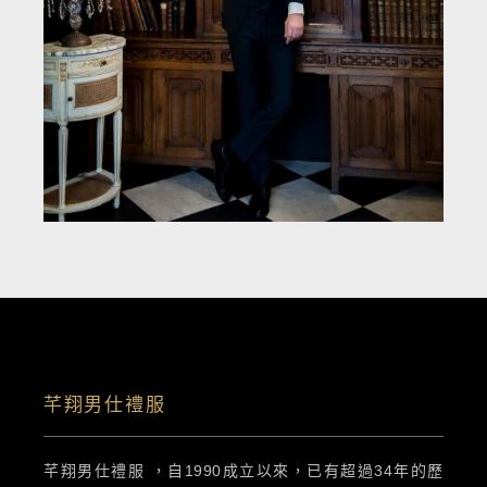
芊翔男仕禮服
芊翔男仕禮服 ，自1990成立以來，已有超過34年的歷