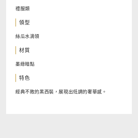
禮服類
領型
絲瓜水滴領
材質
墨綠暗點
特色
經典不敗的黑西裝，展現出低調的奢華感。