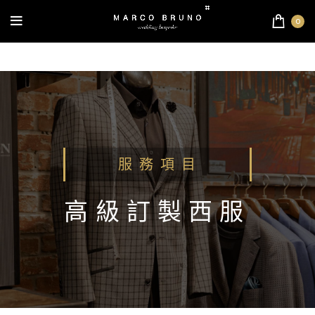
0
服 務 項 目
高級訂製西服