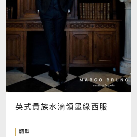
英式貴族水滴領墨綠西服
類型