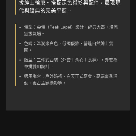
拔紳士輪廓。搭配深色襯衫與配件，展現現
代與經典的完美平衡。
領型：尖領（Peak Lapel）設計，經典大器，增添
挺拔氣場。
色調：溫潤米白色，低調優雅，營造自然紳士氛
圍。
版型：三件式西裝（外套＋背心＋長褲），外套為
單排雙釦設計。
適用場合：戶外婚禮、白天正式宴會、高端夏季活
動、復古主題攝影等。