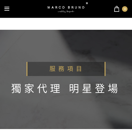
0
服 務 項 目
獨家代理 明星登場