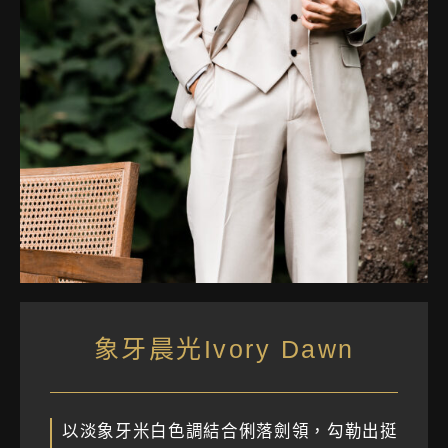
象牙晨光Ivory Dawn
以淡象牙米白色調結合俐落劍領，勾勒出挺