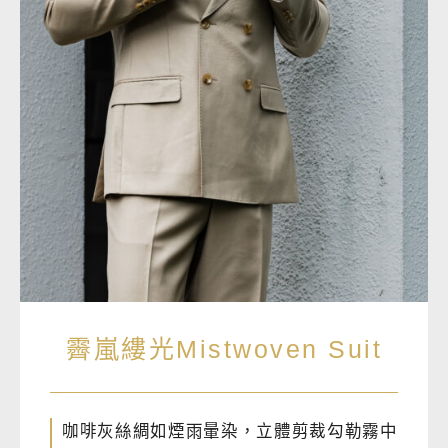
霽嵐縷光Mistwoven Suit
咖啡灰絲綢如煙雨暈染，立體剪裁勾勒霧中