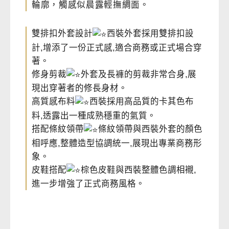
輪廓，觸感似晨露輕撫綢面。
雙排扣外套設計
西裝外套採用雙排扣設
計,增添了一份正式感,適合商務或正式場合穿
著。
修身剪裁
外套及長褲的剪裁非常合身,展
現出穿著者的修長身材。
高質感布料
西裝採用高品質的卡其色布
料,透露出一種成熟穩重的氣質。
搭配條紋領帶
條紋領帶與西裝外套的顏色
相呼應,整體造型協調統一,展現出專業商務形
象。
皮鞋搭配
棕色皮鞋與西裝整體色調相襯,
進一步增強了正式商務風格。