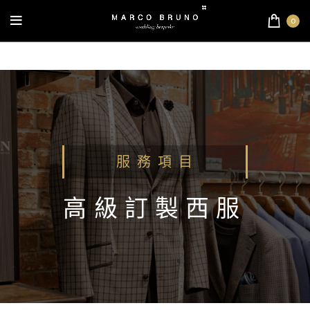
0
服 務 項 目
高級訂製西服